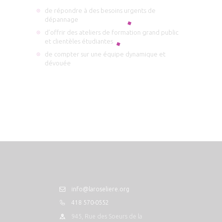
de répondre à des besoins urgents de
dépannage
d’offrir des ateliers de formation grand public
et clientèles étudiantes
de compter sur une équipe dynamique et
dévouée
info@laroseliere.org
418 570-0552
945, Rue des Soeurs de la