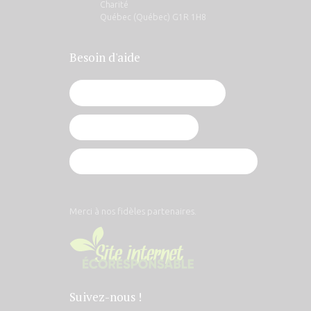
Charité
Québec (Québec) G1R 1H8
Besoin d'aide
Je vis une grossesse imprévue
J'ai vécu un avortement
J'ai décidé de poursuivre ma grossesse
Merci à nos fidèles partenaires.
Suivez-nous !