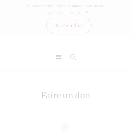
Besoin d'aide ?
Appelez-nous au 418 570-0552
À propos
LA ROSELIÈRE
Suivez-nous :
Nos services
Grossesse imprévue Pendant / Après
Faire un don
Témoignages
Actualités
Nous joindre
Faire un don