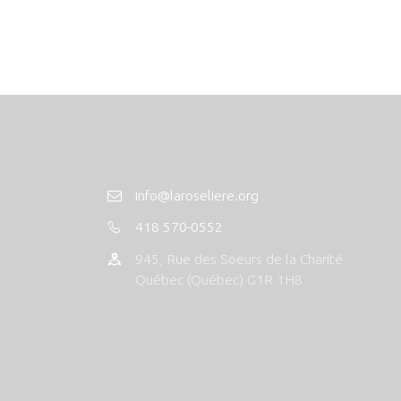
info@laroseliere.org
418 570-0552
945, Rue des Soeurs de la Charité
Québec (Québec) G1R 1H8