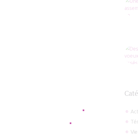
joindre
Caté
Act
Té
Vie