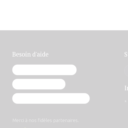
Besoin d'aide
S
Je vis une grossesse imprévue
J'ai vécu un avortement
I
J'ai décidé de poursuivre ma grossesse
*
Merci à nos fidèles partenaires.