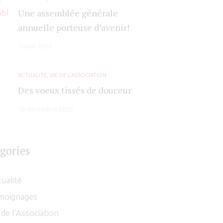
Une assemblée générale
annuelle porteuse d’avenir!
10 juin 2026
ACTUALITÉ
,
VIE DE L'ASSOCIATION
Des voeux tissés de douceur
18 décembre 2025
gories
ualité
moignages
 de l'Association