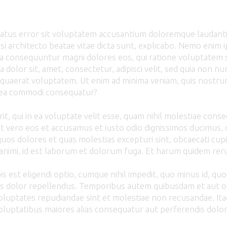
joindre
e natus error sit voluptatem accusantium doloremque laudan
uasi architecto beatae vitae dicta sunt, explicabo. Nemo enim 
uia consequuntur magni dolores eos, qui ratione voluptatem
a dolor sit, amet, consectetur, adipisci velit, sed quia non 
quaerat voluptatem. Ut enim ad minima veniam, quis nostru
ex ea commodi consequatur?
t, qui in ea voluptate velit esse, quam nihil molestiae cons
At vero eos et accusamus et iusto odio dignissimos ducimus, 
uos dolores et quas molestias excepturi sint, obcaecati cupi
a animi, id est laborum et dolorum fuga. Et harum quidem rerum
 est eligendi optio, cumque nihil impedit, quo minus id, qu
 dolor repellendus. Temporibus autem quibusdam et aut offi
voluptates repudiandae sint et molestiae non recusandae. I
voluptatibus maiores alias consequatur aut perferendis dolor