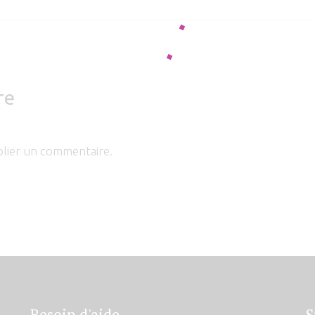
re
lier un commentaire.
Besoin d'aide
S