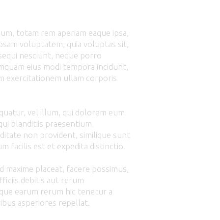
tium, totam rem aperiam eaque ipsa,
ipsam voluptatem, quia voluptas sit,
 sequi nesciunt, neque porro
numquam eius modi tempora incidunt,
m exercitationem ullam corporis
equatur, vel illum, qui dolorem eum
qui blanditiis praesentium
ditate non provident, similique sunt
 facilis est et expedita distinctio.
od maxime placeat, facere possimus,
ciis debitis aut rerum
taque earum rerum hic tenetur a
ibus asperiores repellat.