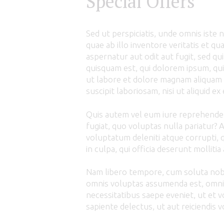
Special Offers
Sed ut perspiciatis, unde omnis ist
quae ab illo inventore veritatis et q
aspernatur aut odit aut fugit, sed q
quisquam est, qui dolorem ipsum, qui
ut labore et dolore magnam aliquam 
suscipit laboriosam, nisi ut aliquid 
Quis autem vel eum iure reprehenderi
fugiat, quo voluptas nulla pariatur? 
voluptatum deleniti atque corrupti, q
in culpa, qui officia deserunt molliti
Nam libero tempore, cum soluta nobis
omnis voluptas assumenda est, omnis
necessitatibus saepe eveniet, ut et 
sapiente delectus, ut aut reiciendis 