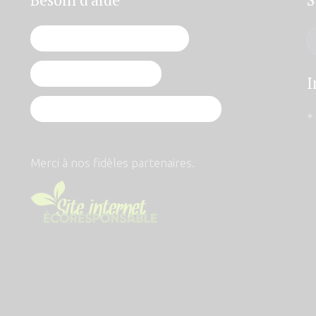
Je vis une grossesse imprévue
J'ai vécu un avortement
I
J'ai décidé de poursuivre ma grossesse
*
Merci à nos fidèles partenaires.