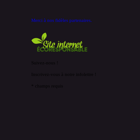
Merci à nos fidèles partenaires.
Suivez-nous !
Inscrivez-vous à notre infolettre !
*
champs requis