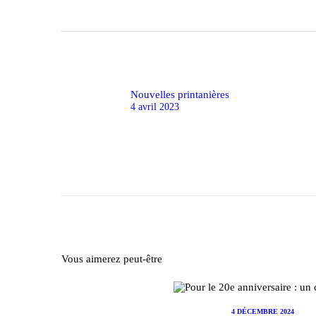
Navigation
de
l’article
Previous
Nouvelles printanières
post:
4 avril 2023
Vous aimerez peut-être
4 DÉCEMBRE 2024