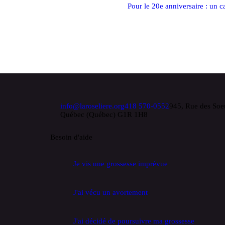
Pour le 20e anniversaire : un c
info@laroseliere.org
418 570-0552
945, Rue des Soeu
Québec (Québec) G1R 1H8
Besoin d'aide
Je vis une grossesse imprévue
J'ai vécu un avortement
J'ai décidé de poursuivre ma grossesse