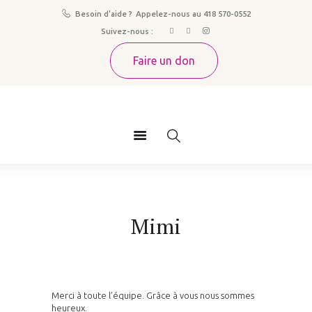
Besoin d'aide ?
Appelez-nous au 418 570-0552
À propos
LA ROSELIÈRE
Suivez-nous :
Nos services
Grossesse imprévue Pendant / Après
Faire un don
Témoignages
Actualités
Nous joindre
Mimi
Merci à toute l’équipe. Grâce à vous nous sommes
heureux.