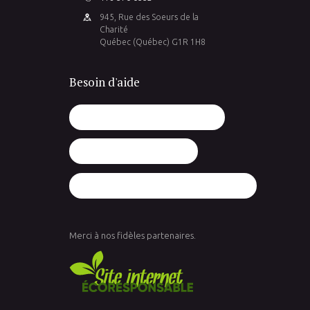
945, Rue des Soeurs de la
Charité
Québec (Québec) G1R 1H8
Besoin d'aide
Je vis une grossesse imprévue
J'ai vécu un avortement
J'ai décidé de poursuivre ma grossesse
Merci à nos fidèles partenaires.