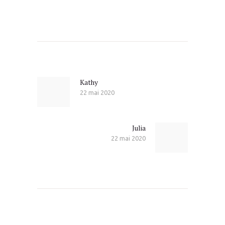
Navigation
de
l’article
Previous
Kathy
post:
22 mai 2020
Julia
Next
post:
22 mai 2020